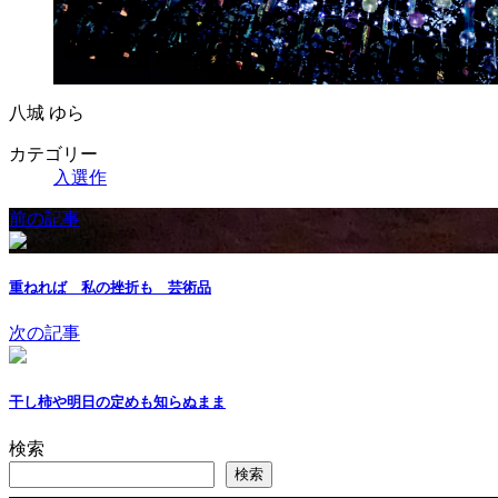
八城 ゆら
カテゴリー
入選作
前の記事
重ねれば 私の挫折も 芸術品
次の記事
干し柿や明日の定めも知らぬまま
検索
検索