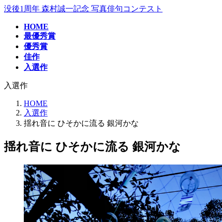
コ
ナ
没後1周年 森村誠一記念 写真俳句コンテスト
ン
ビ
HOME
テ
ゲ
最優秀賞
ン
ー
優秀賞
ツ
シ
佳作
へ
ョ
入選作
ス
ン
キ
に
入選作
ッ
移
プ
動
HOME
入選作
揺れ音に ひそかに流る 銀河かな
揺れ音に ひそかに流る 銀河かな