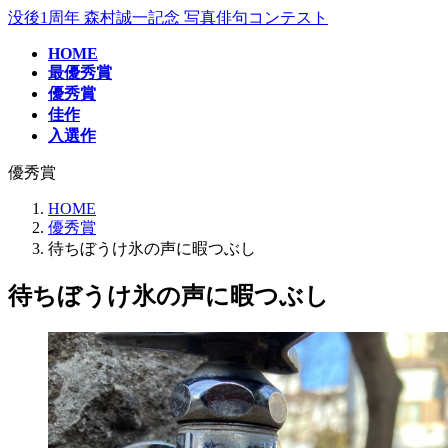
コ
ナ
没後1周年 森村誠一記念 写真俳句コンテスト
ン
ビ
HOME
テ
ゲ
最優秀賞
ン
ー
優秀賞
ツ
シ
佳作
へ
ョ
入選作
ス
ン
キ
に
優秀賞
ッ
移
プ
動
HOME
優秀賞
待ちぼうけ氷の声に暇つぶし
待ちぼうけ氷の声に暇つぶし