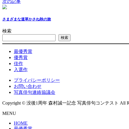
次の記事
さまざまな道草かさね秋の旅
検索
検索
最優秀賞
優秀賞
佳作
入選作
プライバシーポリシー
お問い合わせ
写真俳句連絡協議会
Copyright © 没後1周年 森村誠一記念 写真俳句コンテスト All Right
MENU
HOME
最優秀賞