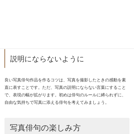
仏教用語に「不即不離（ふそくふり）」という言葉があります。
これは二つのものの関係が、つきもせず離れもせずにいること
で、つかず離れずの意味になります。二つのものが互いに適当な
距離を保って、それぞれの独自性を生かしながら共存している状
態は、写真俳句の理想形となります。
説明にならないように
良い写真俳句作品を作るコツは、写真を撮影したときの感動を素
直に表すことです。ただ、写真の説明にならない言葉にすること
で、表現の幅が拡がります。初めは俳句のルールに縛られずに、
自由な気持ちで写真に添える俳句を考えてみましょう。
写真俳句の楽しみ方