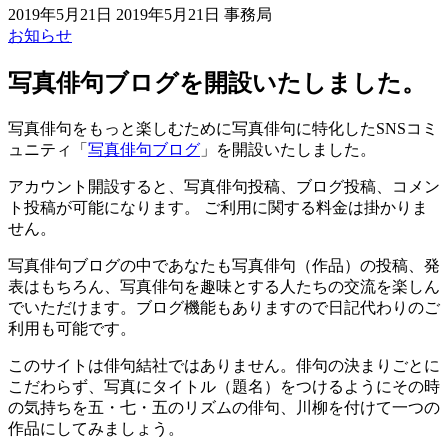
2019年5月21日
2019年5月21日
事務局
お知らせ
写真俳句ブログを開設いたしました。
写真俳句をもっと楽しむために写真俳句に特化したSNSコミ
ュニティ「
写真俳句ブログ
」を開設いたしました。
アカウント開設すると、写真俳句投稿、ブログ投稿、コメン
ト投稿が可能になります。 ご利用に関する料金は掛かりま
せん。
写真俳句ブログの中であなたも写真俳句（作品）の投稿、発
表はもちろん、写真俳句を趣味とする人たちの交流を楽しん
でいただけます。ブログ機能もありますので日記代わりのご
利用も可能です。
このサイトは俳句結社ではありません。俳句の決まりごとに
こだわらず、写真にタイトル（題名）をつけるようにその時
の気持ちを五・七・五のリズムの俳句、川柳を付けて一つの
作品にしてみましょう。