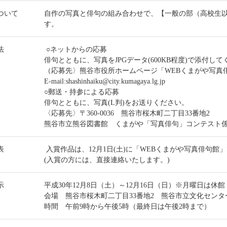
ついて
自作の写真と俳句の組み合わせで、【一般の部（高校生以
す。
法
○ネットからの応募
俳句とともに、写真をJPGデータ(600KB程度)で添付し
（応募先〉熊谷市役所ホームページ「WEBくまがや写真
E‐mail:shashinhaiku@city.kumagaya.lg.jp
○郵送・持参による応募
俳句とともに、写真(L判)をお送りください。
〈応募先〉〒360-0036 熊谷市桜木町二丁目33番地2
熊谷市立熊谷図書館 くまがや「写真俳句」コンテスト
表
入賞作品は、12月1日(土)に「WEBくまがや写真俳句館
(入賞の方には、直接連絡いたします。)
示
平成30年12月8日（土）～12月16日（日）※月曜日は休館
会場 熊谷市桜木町二丁目33番地2 熊谷市立文化センタ
時間 午前9時から午後5時（最終日は午後2時まで）