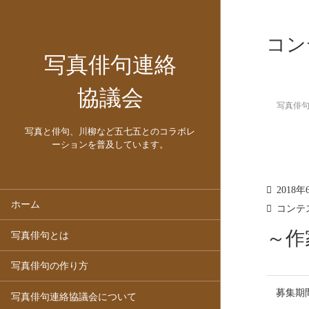
コン
写真俳句連絡
協議会
写真俳
写真と俳句、川柳など五七五とのコラボレ
ーションを普及しています。
2018年
ホーム
コンテ
～作
写真俳句とは
写真俳句の作り方
募集期
写真俳句連絡協議会について