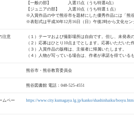
【一般の部】 入選15点（うち特選4点）
【ジュニアの部】 入選10点（うち特選１点）
※入賞作品の中で熊谷市を題材にした優秀作品には「熊
※表彰式は平成30年12月16日（日）午後2時から文化セ
の注意
（１）テーマおよび撮影場所は自由です。但し、未発表
（２）応募はひとり10点までとします。応募いただいた
（３）入賞作品の版権は、主催者に帰属いたします。
（４）人物が写っている場合は、作者が承諾を得ている
熊谷市・熊谷教育委員会
熊谷図書館 電話：048-525-4551
ームペー
https://www.city.kumagaya.lg.jp/kanko/shashinhaiku/bosyu.htm