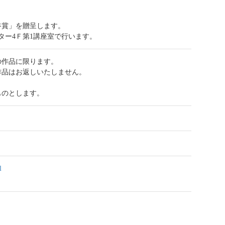
谷賞」を贈呈します。
ンター4Ｆ第1講座室で行います。
の作品に限ります。
作品はお返しいたしません。
ものとします。
l