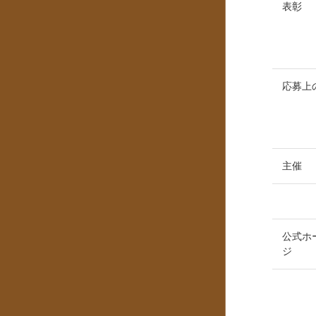
表彰
応募上
主催
公式ホ
ジ