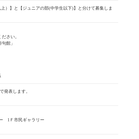
上）】と【ジュニアの部(中学生以下)】と分けて募集しま
てください。
俳句館」
係
」で発表します。
ー 1Ｆ市民ギャラリー