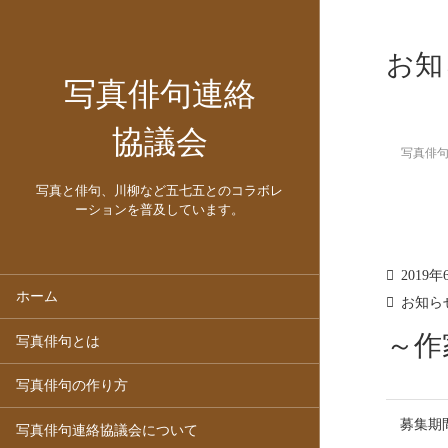
お知
写真俳句連絡
協議会
写真俳
写真と俳句、川柳など五七五とのコラボレ
ーションを普及しています。
2019年
ホーム
お知ら
～作
写真俳句とは
写真俳句の作り方
募集期
写真俳句連絡協議会について