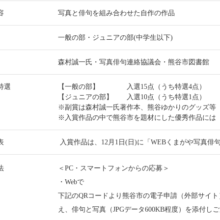
容
写真と俳句を組み合わせた自作の作品
一般の部・ジュニアの部(中学生以下)
森村誠一氏・写真俳句連絡協議会・熊谷市図書館
特選
【一般の部】 入選15点（うち特選4点）
【ジュニアの部】 入選10点（うち特選1点）
※副賞は森村誠一氏著作本、熊谷ゆかりのグッズ等
※入賞作品の中で熊谷市を題材にした優秀作品には
表
入賞作品は、12月1日(日)に「WEBくまがや写真俳
法
＜PC・スマートフォンからの応募＞
・Webで
下記のQRコードより熊谷市の電子申請（外部サイ
え、俳句と写真（JPGデータ600KB程度）を添付し