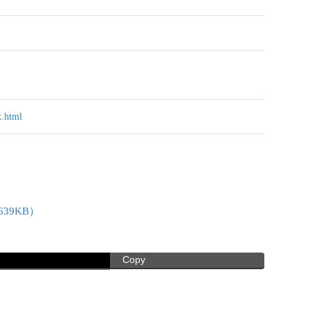
x.html
39KB）
Copy