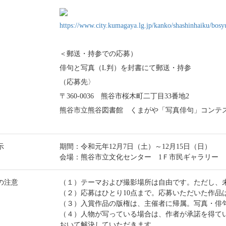
https://www.city.kumagaya.lg.jp/kanko/shashinhaiku/bosy
＜郵送・持参での応募）
俳句と写真（L判）を封書にて郵送・持参
（応募先〉
〒360-0036 熊谷市桜木町二丁目33番地2
熊谷市立熊谷図書館 くまがや「写真俳句」コンテ
示
期間：令和元年12月7日（土）～12月15日（日）
会場：熊谷市立文化センター 1Ｆ市民ギャラリー
の注意
（１）テーマおよび撮影場所は自由です。ただし、
（２）応募はひとり10点まで。応募いただいた作品
（３）入賞作品の版権は、主催者に帰属。写真・俳
（４）人物が写っている場合は、作者が承諾を得て
おいて解決していただきます。