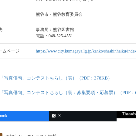
熊谷市・熊谷教育委員会
先
事務局：熊谷図書館
電話：048-525-4551
ームページ
https://www.city.kumagaya.lg.jp/kanko/shashinhaiku/inde
「写真俳句」コンテストちらし（表）（PDF：378KB）
「写真俳句」コンテストちらし（裏：募集要項・応募票）（PDF：6
Threads
book
X