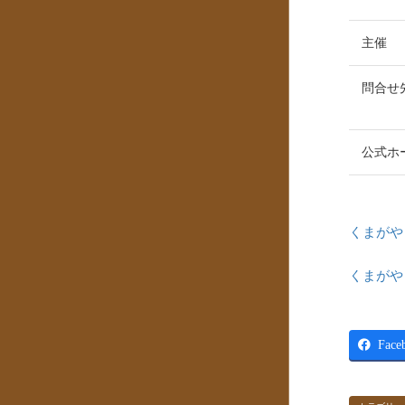
主催
問合せ
公式ホ
くまがや
くまがや
Face