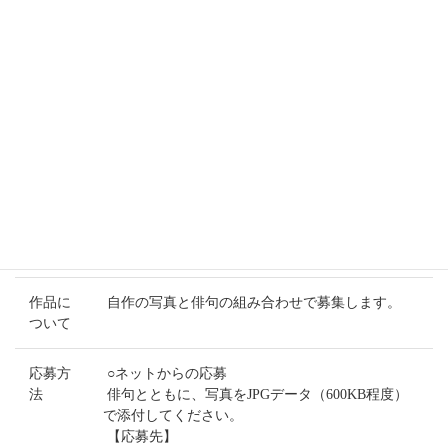
2016
熊谷市出身の作家、森村誠一氏が提唱する「写真俳句」を“～作
家・森村誠一が選ぶ～くまがや「写真俳句」コンテスト2016”とし
て開催し、作品を募集します。森村氏による選考を行い、優秀作
品は「WEBくまがや写真俳句館」に掲載し、ギャラリーでの展示
とあわせ賞状と副賞を贈ります。
募集期
平成28年6月7日（火）～9月30日（金）
間
作品に
自作の写真と俳句の組み合わせで募集します。
ついて
応募方
○ネットからの応募
法
俳句とともに、写真をJPGデータ（600KB程度）
で添付してください。
【応募先】