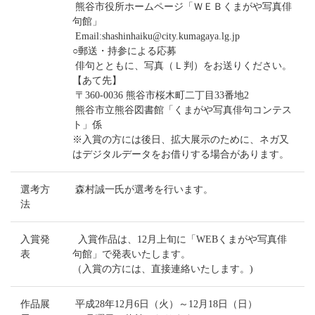
熊谷市役所ホームページ「ＷＥＢくまがや写真俳
句館」
Email:shashinhaiku@city.kumagaya.lg.jp
○郵送・持参による応募
俳句とともに、写真（Ｌ判）をお送りください。
【あて先】
〒360-0036 熊谷市桜木町二丁目33番地2
熊谷市立熊谷図書館「くまがや写真俳句コンテス
ト」係
※入賞の方には後日、拡大展示のために、ネガ又
はデジタルデータをお借りする場合があります。
選考方
森村誠一氏が選考を行います。
法
入賞発
入賞作品は、12月上旬に「WEBくまがや写真俳
表
句館」で発表いたします。
（入賞の方には、直接連絡いたします。)
作品展
平成28年12月6日（火）～12月18日（日）