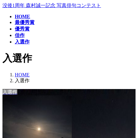
コ
ナ
没後1周年 森村誠一記念 写真俳句コンテスト
ン
ビ
HOME
テ
ゲ
最優秀賞
ン
ー
優秀賞
ツ
シ
佳作
へ
ョ
入選作
ス
ン
キ
に
入選作
ッ
移
プ
動
HOME
入選作
入選作