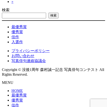
稿
»
定
ペ
ペ
ー
の
検索
ー
ジ
検索
ペ
ジ
ー
最優秀賞
ジ
優秀賞
佳作
送
入選作
り
プライバシーポリシー
お問い合わせ
写真俳句連絡協議会
Copyright © 没後1周年 森村誠一記念 写真俳句コンテスト All
Rights Reserved.
MENU
HOME
最優秀賞
優秀賞
佳作