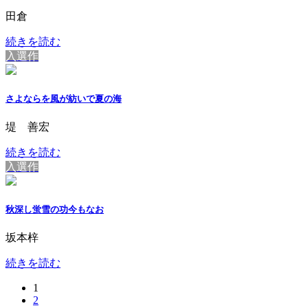
田倉
続きを読む
入選作
さよならを風が紡いで夏の海
堤 善宏
続きを読む
入選作
秋深し蛍雪の功今もなお
坂本梓
続きを読む
固
1
投
固
2
定