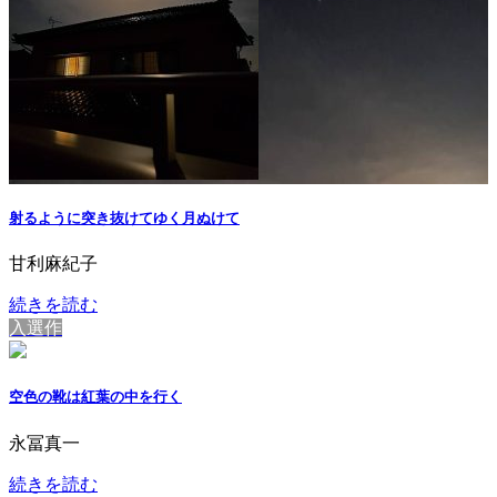
射るように突き抜けてゆく月ぬけて
甘利麻紀子
続きを読む
入選作
空色の靴は紅葉の中を行く
永冨真一
続きを読む