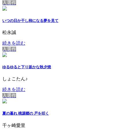
入選作
いつの日か干し柿になる夢を見て
松永誠
続きを読む
入選作
ゆるゆると下り坂かな秋夕焼
しょこたん♪
続きを読む
入選作
夏の暮れ 桃源郷の 戸を叩く
千ヶ崎愛里